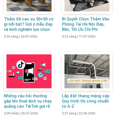
Thảm đế cao su 50×50 có
Bí Quyết Chọn Thảm Văn
gì nổi bật? Gợi ý mẫu đẹp
Phòng Tại Hà Nội Đẹp,
và kinh nghiệm lựa chọn
Bền, Tối Ưu Chi Phí
5:26 sáng
|
20-07-2026
5:23 sáng
|
17-07-2026
Những câu hỏi thường
Lắp đặt thang máng cáp:
gặp khi thuê dịch vụ chạy
Quy trình thi công chuẩn
quảng cáo TikTok giá rẻ
từ A-Z
5:09 chiều
|
05-07-2026
3:57 sáng
|
22-06-2026