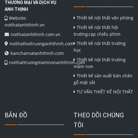
THƯƠNG MẠI VÀ DỊCH VỤ
ANH THỊNH
Thiết kế nội thất văn phòng
Website:
noithatanhthinh.vn
Thiết kế nội thất hội
trường,rạp chiếu phim
noithatanhthinh.com.vn
Thiết kế nội thất trường
noithathoitruonganhthinh.com
học
banchansatanhthinh.com
Thiết kế nội thất trường
noithattruongmamnonanhthinh.com
mầm non
Thiết kế sản xuất bàn chân
gỗ mặt sắt
TƯ VẤN THIẾT KẾ NỘI THẤT
BẢN ĐỒ
THEO DÕI CHÚNG
TÔI