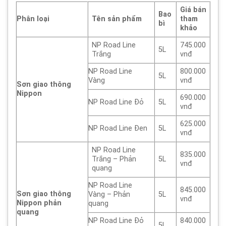
Giá bán
Bao
Phân loại
Tên sản phẩm
tham
bì
khảo
NP Road Line
745.000
5L
Trắng
vnđ
NP Road Line
800.000
5L
Vàng
vnđ
Sơn giao thông
Nippon
690.000
NP Road Line Đỏ
5L
vnđ
625.000
NP Road Line Đen
5L
vnđ
NP Road Line
835.000
Trắng – Phản
5L
vnđ
quang
NP Road Line
845.000
Sơn giao thông
Vàng – Phản
5L
vnđ
Nippon phản
quang
quang
NP Road Line Đỏ
840.000
5L