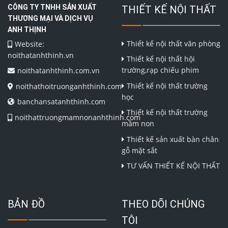
CÔNG TY TNHH SẢN XUẤT
THIẾT KẾ NỘI THẤT
THƯƠNG MẠI VÀ DỊCH VỤ
ANH THỊNH
Thiết kế nội thất văn phòng
Website:
noithatanhthinh.vn
Thiết kế nội thất hội
trường,rạp chiếu phim
noithatanhthinh.com.vn
Thiết kế nội thất trường
noithathoitruonganhthinh.com
học
banchansatanhthinh.com
Thiết kế nội thất trường
noithattruongmamnonanhthinh.com
mầm non
Thiết kế sản xuất bàn chân
gỗ mặt sắt
TƯ VẤN THIẾT KẾ NỘI THẤT
BẢN ĐỒ
THEO DÕI CHÚNG
TÔI