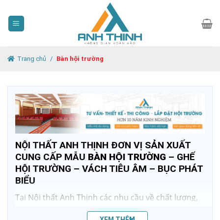
Skip
to
content
Trang chủ
/
Bàn hội trường
NỘI THẤT ANH THỊNH ĐƠN VỊ SẢN XUẤT
CUNG CẤP MẪU
BÀN HỘI TRƯỜNG
– GHẾ
HỘI TRƯỜNG – VÁCH TIÊU ÂM – BỤC PHÁT
BIỂU
Tại Nội thất Anh Thịnh các nhu cầu về chất lượng,
giá thành của bạn đều được đáp ứng, cùng với chế
XEM THÊM