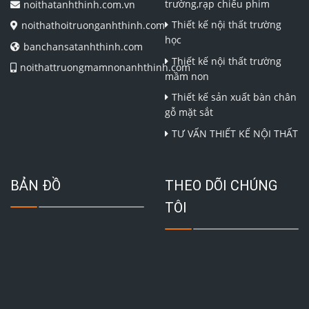
trường,rạp chiếu phim
noithatanhthinh.com.vn
Thiết kế nội thất trường
noithathoitruonganhthinh.com
học
banchansatanhthinh.com
Thiết kế nội thất trường
noithattruongmamnonanhthinh.com
mầm non
Thiết kế sản xuất bàn chân
gỗ mặt sắt
TƯ VẤN THIẾT KẾ NỘI THẤT
BẢN ĐỒ
THEO DÕI CHÚNG
TÔI