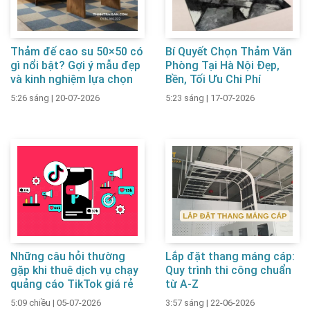
Thảm đế cao su 50×50 có
Bí Quyết Chọn Thảm Văn
gì nổi bật? Gợi ý mẫu đẹp
Phòng Tại Hà Nội Đẹp,
và kinh nghiệm lựa chọn
Bền, Tối Ưu Chi Phí
5:26 sáng
|
20-07-2026
5:23 sáng
|
17-07-2026
Những câu hỏi thường
Lắp đặt thang máng cáp:
gặp khi thuê dịch vụ chạy
Quy trình thi công chuẩn
quảng cáo TikTok giá rẻ
từ A-Z
5:09 chiều
|
05-07-2026
3:57 sáng
|
22-06-2026