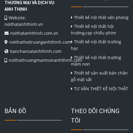
THƯƠNG MẠI VÀ DỊCH VỤ
ANH THỊNH
Thiết kế nội thất văn phòng
Website:
noithatanhthinh.vn
Thiết kế nội thất hội
trường,rạp chiếu phim
noithatanhthinh.com.vn
Thiết kế nội thất trường
noithathoitruonganhthinh.com
học
banchansatanhthinh.com
Thiết kế nội thất trường
noithattruongmamnonanhthinh.com
mầm non
Thiết kế sản xuất bàn chân
gỗ mặt sắt
TƯ VẤN THIẾT KẾ NỘI THẤT
BẢN ĐỒ
THEO DÕI CHÚNG
TÔI