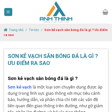
Skip
to
content
Trang chủ
/
Tin tức
/
Sơn kẻ vạch sân bóng đá là gì ? Ưu điểm
ra sao
SƠN KẺ VẠCH SÂN BÓNG ĐÁ LÀ GÌ ?
ƯU ĐIỂM RA SAO
Sơn kẻ vạch sân bóng đá là gì ?
Sơn kẻ vạch
là một loại sơn chuyên dụng được áp
dụng trong lĩnh vực giao thông với mục tiêu cảnh
báo, hướng dẫn, và phân chia chi tiết các vấn đề
liên quan đến giao thông trên đường, như gờ giảm
tốc, phân làn đường, và bó vỉa giao thông.