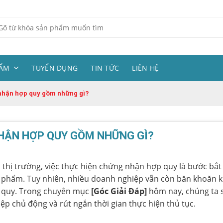
m
ếm:
HẨM
TUYỂN DỤNG
TIN TỨC
LIÊN HỆ
 nhận hợp quy gồm những gì?
NHẬN HỢP QUY GỒM NHỮNG GÌ?
 thị trường, việc thực hiện chứng nhận hợp quy là bước bắ
 phẩm. Tuy nhiên, nhiều doanh nghiệp vẫn còn băn khoăn kh
p quy. Trong chuyên mục
[Góc Giải Đáp]
hôm nay, chúng ta s
p chủ động và rút ngắn thời gian thực hiện thủ tục.