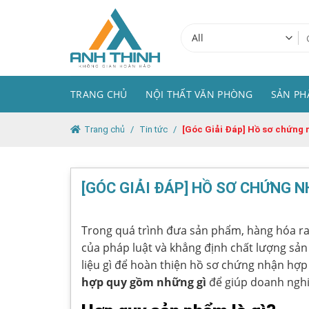
Skip
to
Tì
content
ki
TRANG CHỦ
NỘI THẤT VĂN PHÒNG
SẢN P
Trang chủ
/
Tin tức
/
[Góc Giải Đáp] Hồ sơ chứng
[GÓC GIẢI ĐÁP] HỒ SƠ CHỨNG 
Trong quá trình đưa sản phẩm, hàng hóa ra
của pháp luật và khẳng định chất lượng sản
liệu gì để hoàn thiện hồ sơ chứng nhận hợ
hợp quy gồm những gì
để giúp doanh nghiệ